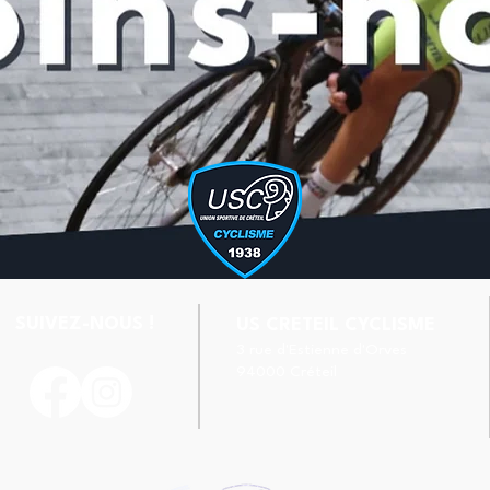
SUIVEZ-NOUS !
US CRETEIL CYCLISME
3 rue d'Estienne d'Orves
94000 Créteil
Handball & Cyclisme : l’US
Séba
Créteil à l’unisson !
l’Eq