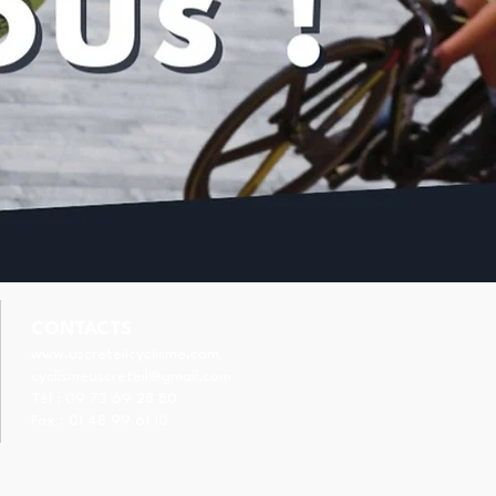
CONTACTS
www.uscreteilcyclisme.com
cyclismeuscreteil@gmail.com
Tél :
09 73 69 28 80
Fax : 01 48 99 61 10
stien VIGIER et
uipe de France au pied