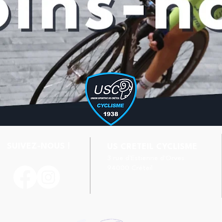
SUIVEZ-NOUS !
US CRETEIL CYCLISME
3 rue d'Estienne d'Orves
94000 Créteil
Handball & Cyclisme : l’US
Séba
Créteil à l’unisson !
l’Eq