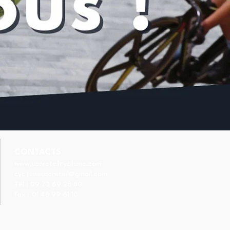
CONTACTS
www.uscreteilcyclisme.com
cyclismeuscreteil@gmail.com
Tél :
09 73 69 28 80
Fax : 01 48 99 61 10
stien VIGIER et
uipe de France au pied