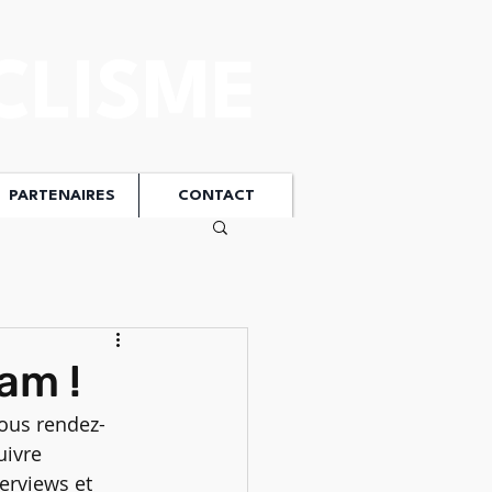
CLISME
PARTENAIRES
CONTACT
am !
ous rendez-
uivre 
erviews et 