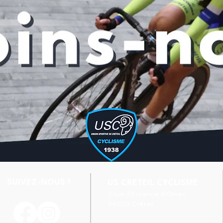
SUIVEZ-NOUS !
US CRETEIL CYCLISME
3 rue d'Estienne d'Orves
94000 Créteil