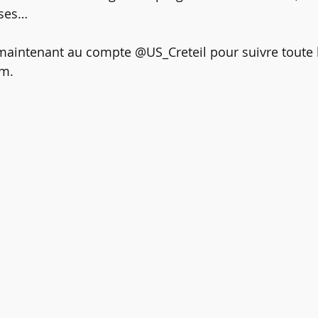
ises…
intenant au compte @US_Creteil pour suivre toute l’
am.