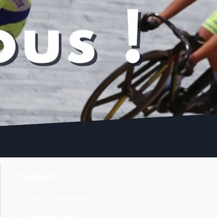
CONTACTS
www.uscreteilcyclisme.com
cyclismeuscreteil@gmail.com
Tél :
09 73 69 28 80