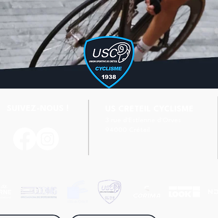
SUIVEZ-NOUS !
US CRETEIL CYCLISME
3 rue d'Estienne d'Orves
94000 Créteil
Handball & Cyclisme : l’US
Séba
Créteil à l’unisson !
l’Eq
du 