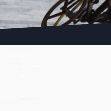
CONTACTS
www.uscreteilcyclisme.com
cyclismeuscreteil@gmail.com
Tél :
09 73 69 28 80
Fax : 01 48 99 61 10
stien VIGIER et
uipe de France au pied
podium