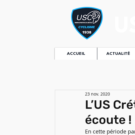
U
ACCUEIL
ACTUALITÉ
23 nov. 2020
L’US Cré
écoute !
En cette période par